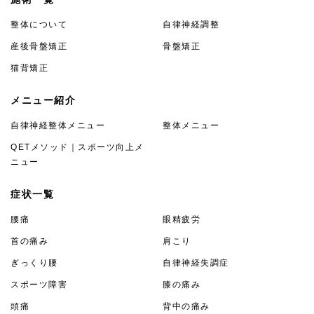
整体について
自律神経調整
産後骨盤矯正
骨盤矯正
猫背矯正
メニュー紹介
自律神経整体メニュー
整体メニュー
QETメソッド｜スポーツ向上メ
ニュー
症状一覧
腰痛
眼精疲労
首の痛み
肩こり
ぎっくり腰
自律神経失調症
スポーツ障害
膝の痛み
頭痛
背中の痛み