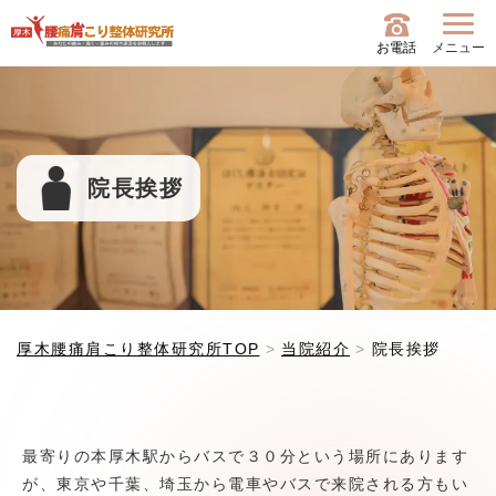
お電話
メニュー
院長挨拶
厚木腰痛肩こり整体研究所TOP
当院紹介
院長挨拶
最寄りの本厚木駅からバスで３０分という場所にあります
が、東京や千葉、埼玉から電車やバスで来院される方もい