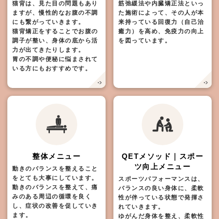
猫背は、見た目の問題もあり
筋弛緩法や内臓矯正法といっ
ますが、慢性的なお腹の不調
た施術によって、その人が本
にも繋がっていきます。
来持っている回復力（自己治
猫背矯正をすることでお腹の
癒力）を高め、免疫力の向上
調子が整い、身体の底から活
を図っています。
力が出てきたりします。
胃の不調や便秘に悩まされて
いる方にもおすすめです。
整体メニュー
QETメソッド｜スポー
ツ向上メニュー
動きのバランスを整えること
をとても大事にしています。
スポーツパフォーマンスは、
動きのバランスを整えて、痛
バランスの良い身体に、柔軟
みのある周辺の循環を良く
性が伴っている状態で発揮さ
し、症状の改善を促していき
れていきます。
ます。
ゆがんだ身体を整え、柔軟性