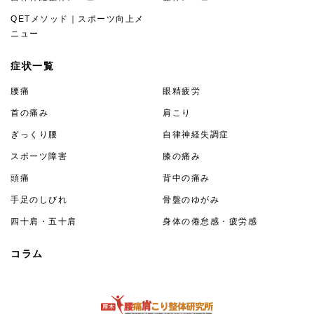
QETメソッド｜スポーツ向上メ
ニュー
症状一覧
腰痛
眼精疲労
首の痛み
肩こり
ぎっくり腰
自律神経失調症
スポーツ障害
膝の痛み
頭痛
背中の痛み
手足のしびれ
骨盤のゆがみ
四十肩・五十肩
身体の倦怠感・疲労感
コラム