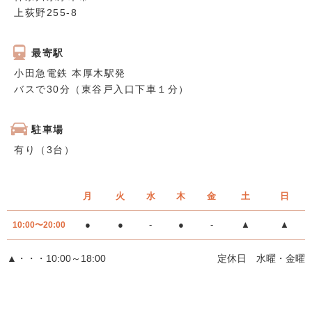
上荻野255-8
最寄駅
小田急電鉄 本厚木駅発
バスで30分（東谷戸入口下車１分）
駐車場
有り（3台）
月
火
水
木
金
土
日
●
●
-
●
-
▲
▲
10:00〜20:00
▲・・・10:00～18:00
定休日 水曜・金曜